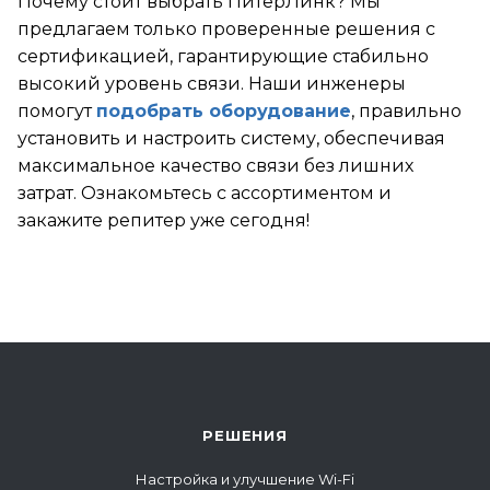
Почему стоит выбрать ПитерЛинк? Мы
ается блокировкой сервисов.
предлагаем только проверенные решения с
ние об ограничении доступа
сертификацией, гарантирующие стабильно
мает Роскомнадзор. Работа
высокий уровень связи. Наши инженеры
сов нестабильна и может меняться
помогут
подобрать оборудование
, правильно
ение дня неограниченное число раз
установить и настроить систему, обеспечивая
зависящим от нас причинам. По
максимальное качество связи без лишних
су работы оборудования заявки
имаются в обычном режиме.
затрат. Ознакомьтесь с ассортиментом и
закажите репитер уже сегодня!
Спасибо за понимание.
РЕШЕНИЯ
Настройка и улучшение Wi-Fi