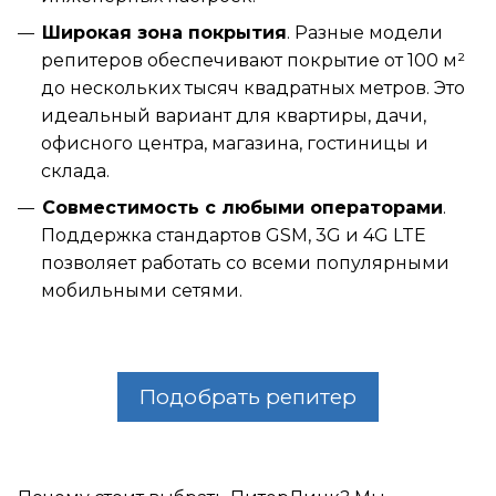
Широкая зона покрытия
. Разные модели
репитеров обеспечивают покрытие от 100 м²
до нескольких тысяч квадратных метров. Это
идеальный вариант для квартиры, дачи,
офисного центра, магазина, гостиницы и
склада.
Совместимость с любыми операторами
.
×
Поддержка стандартов GSM, 3G и 4G LTE
ажаемые клиенты!
позволяет работать со всеми популярными
мобильными сетями.
зи с многочисленными
щениями об ограничении
ьного интернета, сообщаем, что
Подобрать репитер
"ПитерЛинк" и ООО "ВАНБИТ"
ются производителем оборудования
вающего мобильный интернет, и
ратором его в сеть заказчика. Мы не