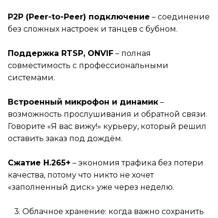
P2P (Peer-to-Peer) подключение
– соединение
без сложных настроек и танцев с бубном.
×
Поддержка RTSP, ONVIF
– полная
ажаемые клиенты!
совместимость с профессиональными
системами.
зи с многочисленными
щениями об ограничении
Встроенный микрофон и динамик
–
ьного интернета, сообщаем, что
возможность прослушивания и обратной связи.
"ПитерЛинк" и ООО "ВАНБИТ"
Говорите «Я вас вижу!» курьеру, который решил
ются производителем оборудования
оставить заказ под дождём.
вающего мобильный интернет, и
ратором его в сеть заказчика. Мы не
Сжатие H.265+
– экономия трафика без потери
ается блокировкой сервисов.
качества, потому что никто не хочет
ние об ограничении доступа
«заполненный диск» уже через неделю.
мает Роскомнадзор. Работа
сов нестабильна и может меняться
3. Облачное хранение: когда важно сохранить
ение дня неограниченное число раз