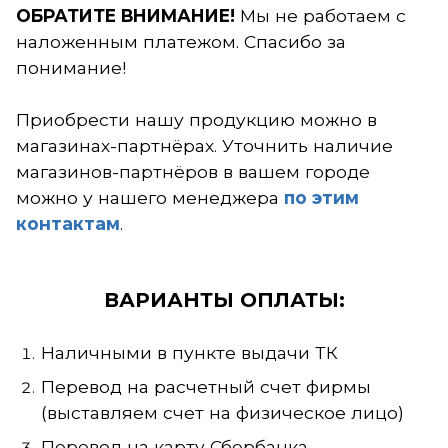
ние об ограничении доступа
ОБРАТИТЕ ВНИМАНИЕ!
Мы не работаем с
мает Роскомнадзор. Работа
наложенным платежом.
Спасибо за
сов нестабильна и может меняться
понимание!
ение дня неограниченное число раз
зависящим от нас причинам. По
Приобрести нашу продукцию можно в
су работы оборудования заявки
магазинах-партнёрах. Уточнить наличие
имаются в обычном режиме.
магазинов-партнёров в вашем городе
можно у нашего менеджера
по этим
Спасибо за понимание.
контактам
.
ВАРИАНТЫ ОПЛАТЫ:
Наличными в пункте выдачи ТК
Перевод на расчетный счет фирмы
(выставляем счет на физическое лицо)
Перевод на карту Сбербанка