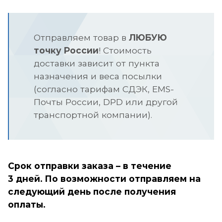
Отправляем товар в
ЛЮБУЮ
точку России
!
Стоимость
доставки зависит от пункта
назначения и веса посылки
(согласно тарифам СДЭК, EMS-
×
ажаемые клиенты!
Почты России, DPD или другой
транспортной компании).
зи с многочисленными
щениями об ограничении
ьного интернета, сообщаем, что
Срок отправки заказа – в течениe
"ПитерЛинк" и ООО "ВАНБИТ"
3 дней.
По возможности отправляем на
ются производителем оборудования
вающего мобильный интернет, и
следующий день после получения
ратором его в сеть заказчика. Мы не
оплаты.
ается блокировкой сервисов.