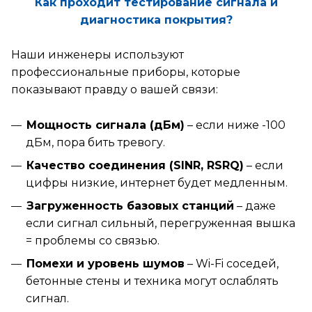
Как проходит тестирование сигнала и
диагностика покрытия?
Наши инженеры используют
профессиональные приборы, которые
показывают правду о вашей связи:
Мощность сигнала (дБм)
– если ниже -100
дБм, пора бить тревогу.
Качество соединения (SINR, RSRQ)
– если
цифры низкие, интернет будет медленным.
×
Загруженность базовых станций
– даже
ажаемые клиенты!
если сигнал сильный, перегруженная вышка
= проблемы со связью.
зи с многочисленными
Помехи и уровень шумов
– Wi-Fi соседей,
щениями об ограничении
бетонные стены и техника могут ослаблять
ьного интернета, сообщаем, что
сигнал.
"ПитерЛинк" и ООО "ВАНБИТ"