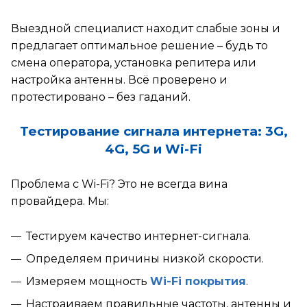
ются производителем оборудования
вающего мобильный интернет, и
Выездной специалист находит слабые зоны и
ратором его в сеть заказчика. Мы не
предлагает оптимальное решение – будь то
ается блокировкой сервисов.
смена оператора, установка репитера или
ние об ограничении доступа
настройка антенны. Всё проверено и
мает Роскомнадзор. Работа
протестировано – без гаданий.
сов нестабильна и может меняться
ение дня неограниченное число раз
Тестирование сигнала интернета: 3G,
зависящим от нас причинам. По
4G, 5G и Wi-Fi
су работы оборудования заявки
имаются в обычном режиме.
Проблема с Wi-Fi? Это не всегда вина
провайдера. Мы:
Спасибо за понимание.
Тестируем качество интернет-сигнала.
Определяем причины низкой скорости.
Измеряем мощность
Wi-Fi покрытия
.
Настраиваем правильные частоты, антенны и