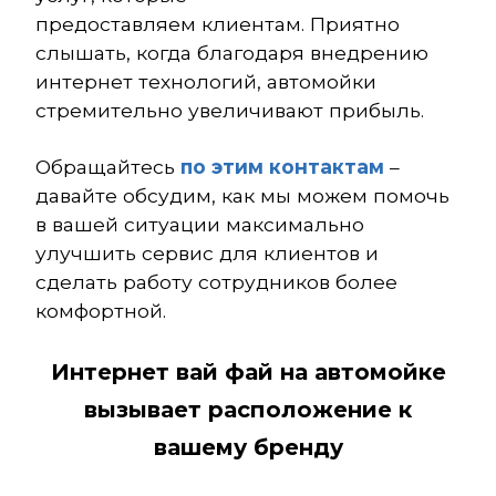
предоставляем клиентам. Приятно
слышать, когда благодаря внедрению
интернет технологий, автомойки
стремительно увеличивают прибыль.
Обращайтесь
по этим контактам
–
давайте обсудим, как мы можем помочь
в вашей ситуации максимально
улучшить сервис для клиентов и
сделать работу сотрудников более
комфортной.
×
ажаемые клиенты!
Интернет вай фай на автомойке
вызывает расположение к
зи с многочисленными
вашему бренду
щениями об ограничении
ьного интернета, сообщаем, что