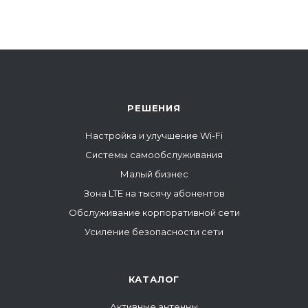
"ПитерЛинк" и ООО "ВАНБИТ"
ются производителем оборудования
вающего мобильный интернет, и
ратором его в сеть заказчика. Мы не
ается блокировкой сервисов.
ние об ограничении доступа
РЕШЕНИЯ
мает Роскомнадзор. Работа
сов нестабильна и может меняться
Настройка и улучшение Wi-Fi
ение дня неограниченное число раз
Системы самообслуживания
зависящим от нас причинам. По
Малый бизнес
су работы оборудования заявки
имаются в обычном режиме.
Зона LTE на тысячу абонентов
Обслуживание корпоративной сети
Спасибо за понимание.
Усиление безопасности сети
КАТАЛОГ
Активные антенны