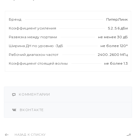
сов нестабильна и может меняться
ение дня неограниченное число раз
зависящим от нас причинам. По
Бренд
ПитерЛинк
су работы оборудования заявки
Коэффициент усиления
5.2..5.6 дБи
имаются в обычном режиме.
Развязка между портами
не менее 30 дБ
Ширина ДН по уровню -3дБ
Спасибо за понимание.
не более 120°
Рабочий диапазон частот
2400..2600 МГц
Коэффициент стоящей волны
не более 1.3
КОММЕНТАРИИ
ВКОНТАКТЕ
НАЗАД К СПИСКУ