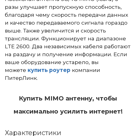
разы улучшает пропускную способность,
благодаря чему скорость передачи данных
и качество передаваемого сигнала гораздо
выше. Также увеличится и скорость
трансляции. Функционирует на диапазоне
×
LTE 2600. Два независимых кабеля работают
ажаемые клиенты!
на раздачу и получение информации.
Если
ваше оборудование устарело, вы
зи с многочисленными
можете
купить роутер
компании
щениями об ограничении
ПитерЛинк.
ьного интернета, сообщаем, что
"ПитерЛинк" и ООО "ВАНБИТ"
ются производителем оборудования
Купить MIMO антенну, чтобы
вающего мобильный интернет, и
ратором его в сеть заказчика. Мы не
максимально усилить интернет!
ается блокировкой сервисов.
ние об ограничении доступа
Характеристики
мает Роскомнадзор. Работа