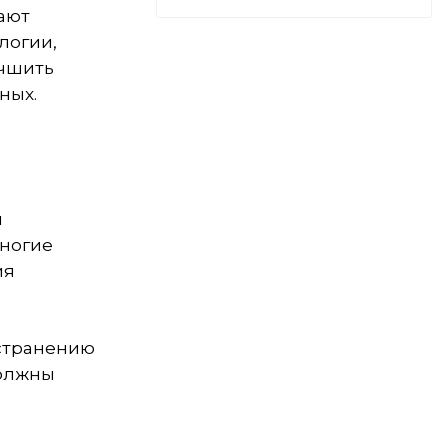
ают
логии,
учшить
ных.
и
многие
ия
×
странению
должны
ООО