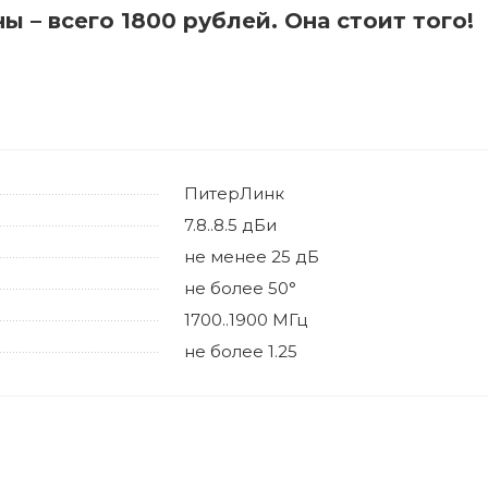
вающего мобильный интернет, и интегратором его в с
 – всего 1800 рублей. Она стоит того!
чика. Мы не занимается блокировкой сервисов. Решен
ичении доступа принимает Роскомнадзор. Работа рес
бильна и может меняться в течение дня неограниченн
 раз по независящим от нас причинам. По вопросу ра
удования заявки принимаются в обычном режиме.
Спасибо за поним
ПитерЛинк
7.8..8.5 дБи
не менее 25 дБ
не более 50°
1700..1900 МГц
не более 1.25