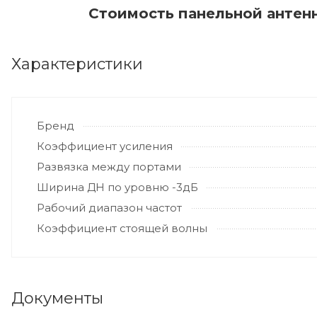
усили
Стоимость панельной антенны
заказ
огран
неста
Характеристики
число
обор
Бренд
Коэффициент усиления
Развязка между портами
Ширина ДН по уровню -3дБ
Рабочий диапазон частот
Коэффициент стоящей волны
Документы