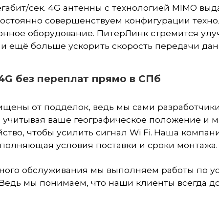
егабит/сек. 4G антенны с технологией MIMO выд
постоянно совершенствуем конфигурации техно
онное оборудование. ПитерЛинк стремится ул
й и ещё больше ускорить скорость передачи дан
/4G без переплат прямо в СПб
щены от подделок, ведь мы сами разработчик
, учитывая ваше географическое положение и 
тво, чтобы усилить сигнал Wi Fi.
Наша компан
ыполняющая условия поставки и сроки монтажа.
Уважаемые клиенты!
сного обслуживания мы
выполняем работы
по у
 Ведь мы понимаем, что наши клиенты всегда 
язи с многочисленными обращениями об ограничении
ьного интернета, сообщаем, что ООО "ПитерЛинк" и 
БИТ" являются производителем оборудования